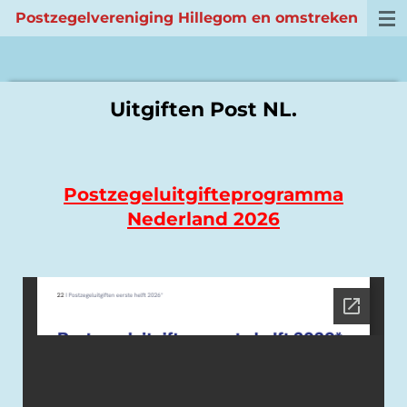
Postzegelvereniging Hillegom en omstreke
n
Ga
direct
naar
de
hoofdinhoud
Uitgiften Post NL.
Postzegeluitgifteprogramma
Nederland 2026